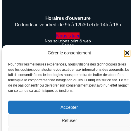
Horaires d’ouverture
Du lundi au vendredi de 9h à 12h30 et de 14h à 18h
Nous situer
Nos solutions print & web
Edition
Réalisations
Gérer le consentement
A propos
Contactez-nous !
Blog
Pour offrir les meilleures expériences, nous utilisons des technologies telles
FAQ
que les cookies pour stocker et/ou accéder aux informations des appareils. Le
fait de consentir à ces technologies nous permettra de traiter des données
telles que le comportement de navigation ou les ID uniques sur ce site. Le fait
de ne pas consentir ou de retirer son consentement peut avoir un effet négatif
HLB Edition – 2025, tous droits réservés
sur certaines caractéristiques et fonctions.
Mentions Légales
Politique de confidentialité
Accepter
Politique de cookies (UE)
Refuser