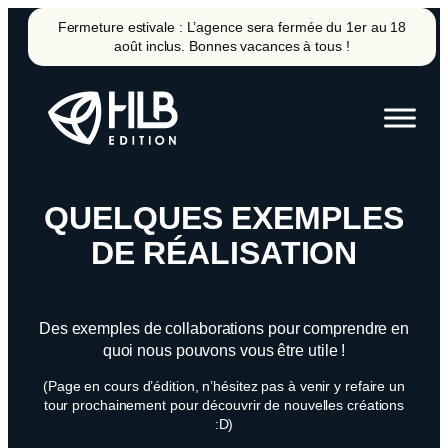
Aller
Fermeture estivale : L’agence sera fermée du 1er au 18
au
août inclus. Bonnes vacances à tous !
contenu
QUELQUES EXEMPLES
DE RÉALISATION
Des exemples de collaborations pour comprendre en
quoi nous pouvons vous être utile !
(Page en cours d’édition, n’hésitez pas à venir y refaire un
tour prochainement pour découvrir de nouvelles créations
:D)