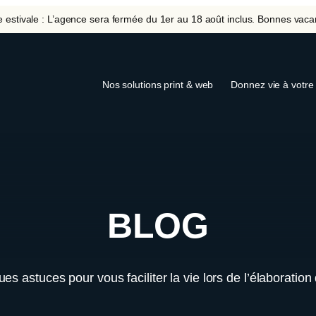
 estivale : L’agence sera fermée du 1er au 18 août inclus. Bonnes vaca
Nos solutions print & web
Donnez vie à votre 
BLOG
s astuces pour vous faciliter la vie lors de l’élaboration