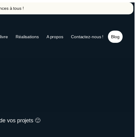
nces à tous !
livre
Réalisations
A propos
Contactez-nous !
Blog
 de vos projets 🙂