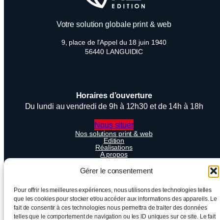
Votre solution globale print & web
9, place de l’Appel du 18 juin 1940
56440 LANGUIDIC
Horaires d’ouverture
Du lundi au vendredi de 9h à 12h30 et de 14h à 18h
Nous situer
Nos solutions print & web
Edition
Réalisations
A propos
Contactez-nous !
Blog
Gérer le consentement
FAQ
Pour offrir les meilleures expériences, nous utilisons des technologies telles
que les cookies pour stocker et/ou accéder aux informations des appareils. Le
fait de consentir à ces technologies nous permettra de traiter des données
HLB Edition – 2025, tous droits réservés
telles que le comportement de navigation ou les ID uniques sur ce site. Le fait