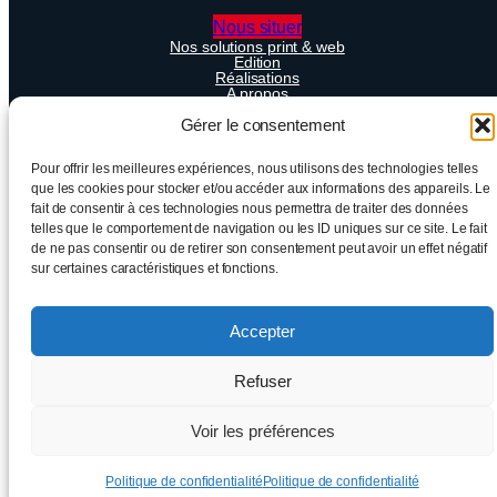
Nous situer
Nos solutions print & web
Edition
Réalisations
A propos
Contactez-nous !
Blog
Gérer le consentement
FAQ
Pour offrir les meilleures expériences, nous utilisons des technologies telles
que les cookies pour stocker et/ou accéder aux informations des appareils. Le
fait de consentir à ces technologies nous permettra de traiter des données
HLB Edition – 2025, tous droits réservés
telles que le comportement de navigation ou les ID uniques sur ce site. Le fait
de ne pas consentir ou de retirer son consentement peut avoir un effet négatif
Mentions Légales
sur certaines caractéristiques et fonctions.
Politique de confidentialité
Politique de cookies (UE)
Accepter
Refuser
Voir les préférences
Politique de confidentialité
Politique de confidentialité