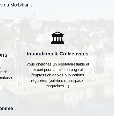
es du Morbihan :
🏛️
Institutions & Collectivités
ons
Vous cherchez un prestataire fiable et
u
expert pour la mise en page et
ge de
l’impression de vos publications
enforcer
régulières (bulletins municipaux,
magazines…).
comme :