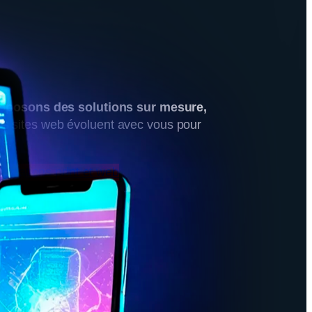
oposons des solutions sur mesure,
os sites web évoluent avec vous pour
le.
estations print et web