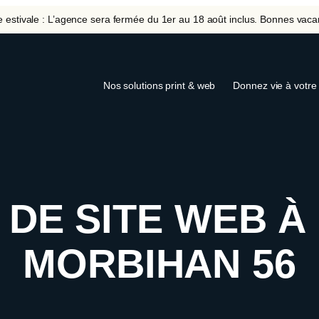
 estivale : L’agence sera fermée du 1er au 18 août inclus. Bonnes vaca
Nos solutions print & web
Donnez vie à votre 
DE SITE WEB À
MORBIHAN 56