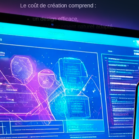
Le coût de création comprend :
un design efficace,
un référencement naturel adapté,
un site internet sécurisé,
Oubliez les forfaits standardisés !
Nous vous pr
adaptées à votre budget et à vos objectifs
. N
vous garantir un retour sur investissement durab
En apprendre plus sur nos pr