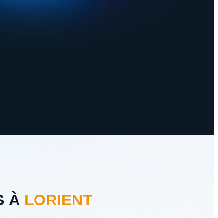
S À
LORIENT