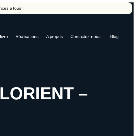
nces à tous !
livre
Réalisations
A propos
Contactez-nous !
Blog
 LORIENT –